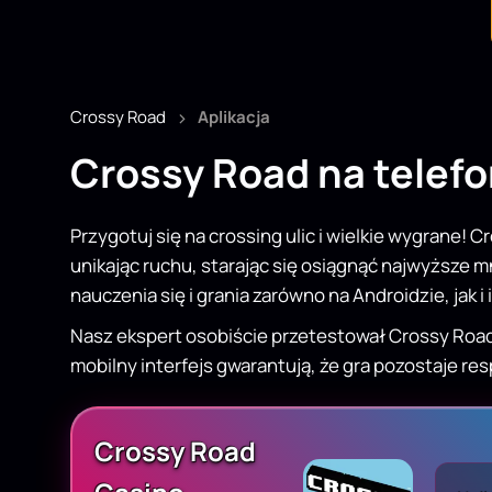
›
Crossy Road
Aplikacja
Crossy Road na telefon
Przygotuj się na crossing ulic i wielkie wygrane! 
unikając ruchu, starając się osiągnąć najwyższe m
nauczenia się i grania zarówno na Androidzie, jak i 
Nasz ekspert osobiście przetestował Crossy Road 
mobilny interfejs gwarantują, że gra pozostaje re
Crossy Road