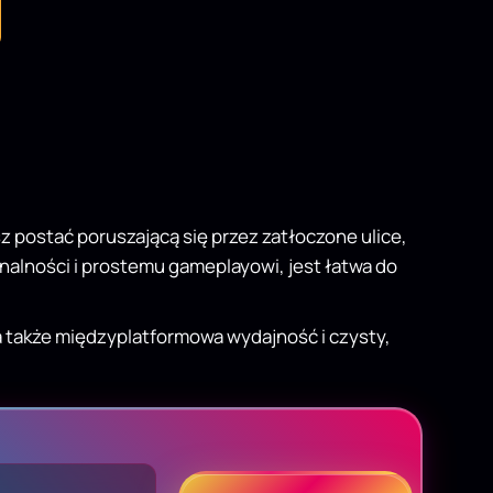
sz postać poruszającą się przez zatłoczone ulice,
onalności i prostemu gameplayowi, jest łatwa do
 a także międzyplatformowa wydajność i czysty,