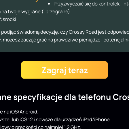
Przyzwyczaić się do kontrolek i in
 na twoje wygrane (i przegrane)
ć środki
 podjąć świadomą decyzję, czy Crossy Road jest odpowiedn
, możesz zacząć grać na prawdziwe pieniądze i potencjaln
Zagraj teraz
e specyfikacje dla telefonu Cro
e na iOS/Android.
wsze, lub iOS 12 i nowsze dla urządzeń iPad/iPhone.
owy o prędkości co najmniej 1.2 GHz.