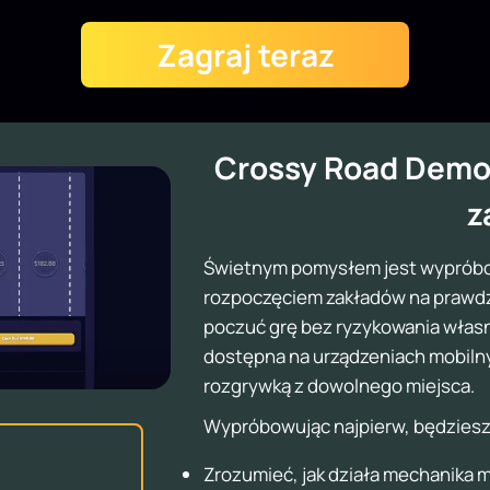
Zagraj teraz
Crossy Road Demon
z
Świetnym pomysłem jest wypróbow
rozpoczęciem zakładów na prawdz
poczuć grę bez ryzykowania własn
dostępna na urządzeniach mobilny
rozgrywką z dowolnego miejsca.
Wypróbowując najpierw, będziesz
Zrozumieć, jak działa mechanika 