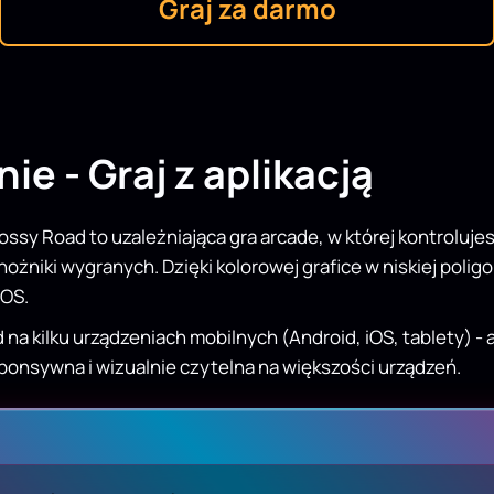
Graj za darmo
ie - Graj z aplikacją
Crossy Road to uzależniająca gra arcade, w której kontroluje
nożniki wygranych. Dzięki kolorowej grafice w niskiej polig
iOS.
na kilku urządzeniach mobilnych (Android, iOS, tablety) -
sponsywna i wizualnie czytelna na większości urządzeń.