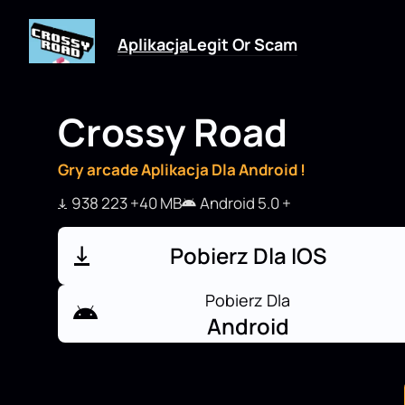
Aplikacja
Legit Or Scam
Crossy Road
Gry arcade Aplikacja Dla Android !
938 223 +
40 MB
Android 5.0 +
Pobierz Dla IOS
Pobierz Dla
Android