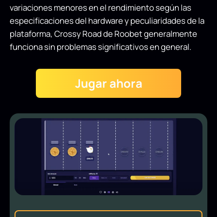
variaciones menores en el rendimiento según las
especificaciones del hardware y peculiaridades de la
plataforma, Crossy Road de Roobet generalmente
funciona sin problemas significativos en general.
Jugar ahora