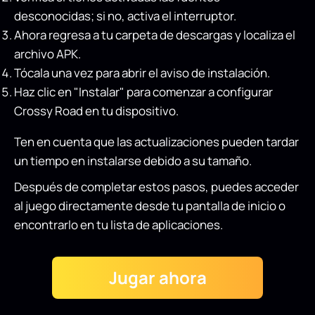
desconocidas; si no, activa el interruptor.
Ahora regresa a tu carpeta de descargas y localiza el
archivo APK.
Tócala una vez para abrir el aviso de instalación.
Haz clic en "Instalar" para comenzar a configurar
Crossy Road en tu dispositivo.
Ten en cuenta que las actualizaciones pueden tardar
un tiempo en instalarse debido a su tamaño.
Después de completar estos pasos, puedes acceder
al juego directamente desde tu pantalla de inicio o
encontrarlo en tu lista de aplicaciones.
Jugar ahora