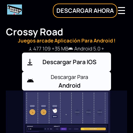
DESCARGAR AHORA
Crossy Road
Juegos arcade Aplicación Para Android !
477 109 +
35 MB
Android 5.0 +
Descargar Para IOS
Descargar Para
Android