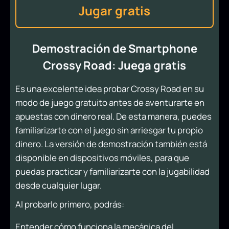
Jugar gratis
Demostración de Smartphone
Crossy Road: Juega gratis
Es una excelente idea probar Crossy Road en su
modo de juego gratuito antes de aventurarte en
apuestas con dinero real. De esta manera, puedes
familiarizarte con el juego sin arriesgar tu propio
dinero. La versión de demostración también está
disponible en dispositivos móviles, para que
puedas practicar y familiarizarte con la jugabilidad
desde cualquier lugar.
Al probarlo primero, podrás:
Entender cómo funciona la mecánica del