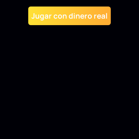
almacenamiento disponible en el dispositivo debe
ser de al menos 100 MB libres.
Jugar con dinero real
Tarjeta Gráfica: Chip gráfico integrado o GPU
dedicada, como Mali-400/Adreno 200 y superiores.
Resolución de Pantalla: Se recomienda una pantalla
Full HD con una resolución de al menos 1080 x 1920
píxeles.
©
2026
. Todos los derechos reservados
Español
▾