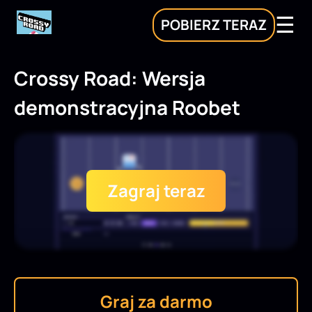
POBIERZ TERAZ
Crossy Road: Wersja
demonstracyjna Roobet
Zagraj teraz
Graj za darmo