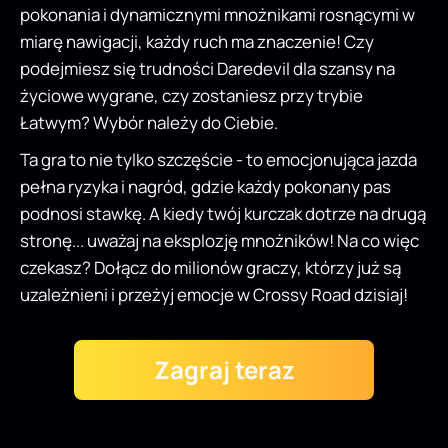
pokonania i dynamicznymi mnożnikami rosnącymi w
miarę nawigacji, każdy ruch ma znaczenie! Czy
podejmiesz się trudności Daredevil dla szansy na
życiowe wygrane, czy zostaniesz przy trybie
Łatwym? Wybór należy do Ciebie.
Ta gra to nie tylko szczęście - to emocjonująca jazda
pełna ryzyka i nagród, gdzie każdy pokonany pas
podnosi stawkę. A kiedy twój kurczak dotrze na drugą
stronę... uważaj na eksplozję mnożników! Na co więc
czekasz? Dołącz do milionów graczy, którzy już są
uzależnieni i przeżyj emocje w Crossy Road dzisiaj!
Zagraj teraz