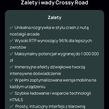
Zalety i wady Crossy Road
Zalety
Unikalna rozgrywka w stylu crash z nutą
nostalgii arcade
Wysoki RTP wynoszący 96% dla lepszych
zwrotów
Maksymalny potencjał wygranej do 1 000 000
zł
Immersyjne efekty dźwiękowe tworzą
intensywne doświadczenie
W pełni zoptymalizowana wersja mobilna na
każdym urządzeniu
Szybkie ładowanie i wsparcie technologii
HTML5
Prosty, intuicyjny interfejs z klarowną