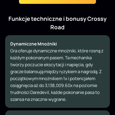
Funkcje techniczne i bonusy Crossy
Road
Dynamiczne Mnożniki
Gra oferuje dynamiczne mnożniki, które rosną z
każdym pokonanym pasem. Ta mechanika
tworzy poczucie ekscytacji i napięcia, gdy
gracze balansują między ryzykiem a nagrodą. Z
początkowym mnożnikiem 1x i potencjałem
osiągnięcia aż do 3,138,009.60x na poziomie
trudności Daredevil, każde pokonanie pasa to
szansa na znaczne wygrane.