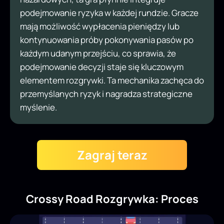
podejmowanie ryzyka w każdej rundzie. Gracze
mają możliwość wypłacenia pieniędzy lub
kontynuowania próby pokonywania pasów po
każdym udanym przejściu, co sprawia, że
podejmowanie decyzji staje się kluczowym
elementem rozgrywki. Ta mechanika zachęca do
przemyślanych ryzyk i nagradza strategiczne
myślenie.
Zagraj teraz
Crossy Road Rozgrywka: Proces