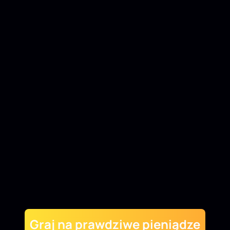
komputery stacjonarne, urządzenia mobilne i tablety
za pośrednictwem klienta HTML5, który można
uruchomić w nowoczesnych przeglądarkach bez
dodatkowych wtyczek. Ta wydajność
międzyplatformowa umożliwia nieprzerwaną grę na
większości urządzeń.
Crossy Road
Casino
★
★
★
★
★
Doskonałe bonusy za grę!
ZAGRAJ TERAZ
Graj na prawdziwe pieniądze