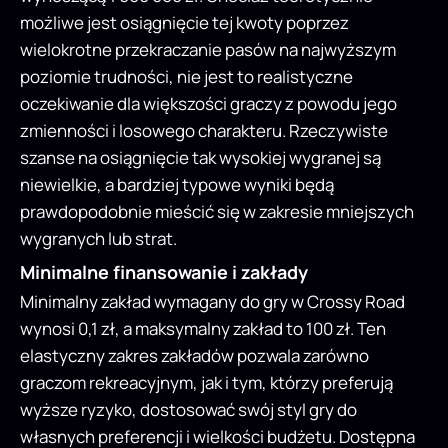
możliwe jest osiągnięcie tej kwoty poprzez
wielokrotne przekraczanie pasów na najwyższym
poziomie trudności, nie jest to realistyczne
oczekiwanie dla większości graczy z powodu jego
zmienności i losowego charakteru. Rzeczywiste
szanse na osiągnięcie tak wysokiej wygranej są
niewielkie, a bardziej typowe wyniki będą
prawdopodobnie mieścić się w zakresie mniejszych
wygranych lub strat.
Minimalne finansowanie i zakłady
Minimalny zakład wymagany do gry w Crossy Road
wynosi 0,1 zł, a maksymalny zakład to 100 zł. Ten
elastyczny zakres zakładów pozwala zarówno
graczom rekreacyjnym, jak i tym, którzy preferują
wyższe ryzyko, dostosować swój styl gry do
własnych preferencji i wielkości budżetu. Dostępna