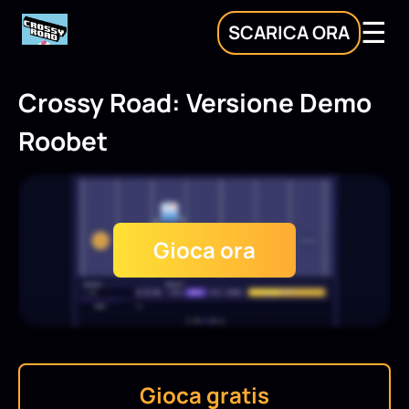
SCARICA ORA
Crossy Road: Versione Demo
Roobet
Gioca ora
Gioca gratis