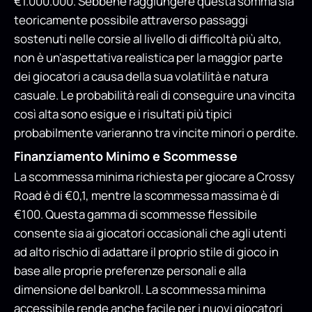
€1.000.000. Sebbene raggiungere questa somma sia
teoricamente possibile attraverso passaggi
sostenuti nelle corsie al livello di difficoltà più alto,
non è un'aspettativa realistica per la maggior parte
dei giocatori a causa della sua volatilità e natura
casuale. Le probabilità reali di conseguire una vincita
così alta sono esigue e i risultati più tipici
probabilmente varieranno tra vincite minori o perdite.
Finanziamento Minimo e Scommesse
La scommessa minima richiesta per giocare a Crossy
Road è di €0,1, mentre la scommessa massima è di
€100. Questa gamma di scommesse flessibile
consente sia ai giocatori occasionali che agli utenti
ad alto rischio di adattare il proprio stile di gioco in
base alle proprie preferenze personali e alla
dimensione del bankroll. La scommessa minima
accessibile rende anche facile per i nuovi giocatori