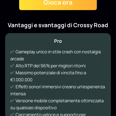
Gioca ora
Vantaggi e svantaggi di Crossy Road
Pro
Gameplay unico in stile crash con nostalgia
arcade
Alto RTP del 96% per migliori ritorni
Massimo potenziale di vincita fino a
€1.000.000
Effetti sonori immersivi creano un'esperienza
intensa
Versione mobile completamente ottimizzata
su qualsiasi dispositivo
Caricamento veloce e supporto per