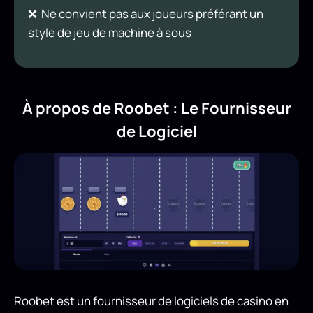
Ne convient pas aux joueurs préférant un
style de jeu de machine à sous
À propos de Roobet : Le Fournisseur
de Logiciel
Roobet est un fournisseur de logiciels de casino en