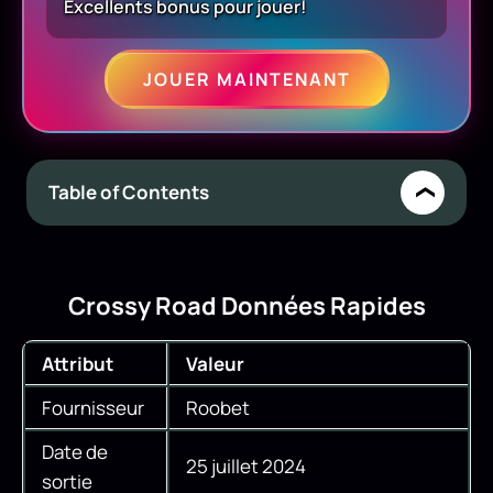
Excellents bonus pour jouer!
JOUER MAINTENANT
Table of Contents
Crossy Road : Version de démonstration Roobet
Crossy Road Données Rapides
Crossy Road Données Rapides
Dans le jeu : À propos de Crossy Road
Avantages et inconvénients de Crossy Road
Attribut
Valeur
Avantages
Inconvénients
Fournisseur
Roobet
À propos de Roobet : Le Fournisseur de Logiciel
Date de
Caractéristiques techniques Crossy Road &
25 juillet 2024
sortie
Bonus