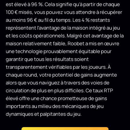
est élevé à 96 %. Cela signifie qu'à partir de chaque
100 € misés, vous pouvez vous attendre à récupérer
au moins 96 € au fil du temps. Les 4 % restants
représentent l'avantage de la maison intégré au jeu
et les coûts opérationnels. Malgré cet avantage de la
maison relativement faible, Roobet a mis en œuvre
une technologie prouvablement équitable pour
garantir que tous les résultats soient
transparentement vérifiables par les joueurs. À
chaque round, votre potentiel de gains augmente
alors que vous naviguez à travers des voies de
circulation de plus en plus difficiles. Ce taux RTP
élevé offre une chance prometteuse de gains
importants au milieu des mécaniques de jeu
dynamiques et palpitantes du jeu.