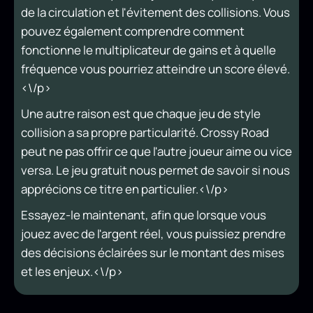
de la circulation et l'évitement des collisions. Vous
pouvez également comprendre comment
fonctionne le multiplicateur de gains et à quelle
fréquence vous pourriez atteindre un score élevé.
<\/p>
Une autre raison est que chaque jeu de style
collision a sa propre particularité. Crossy Road
peut ne pas offrir ce que l'autre joueur aime ou vice
versa. Le jeu gratuit nous permet de savoir si nous
apprécions ce titre en particulier.<\/p>
Essayez-le maintenant, afin que lorsque vous
jouez avec de l'argent réel, vous puissiez prendre
des décisions éclairées sur le montant des mises
et les enjeux.<\/p>