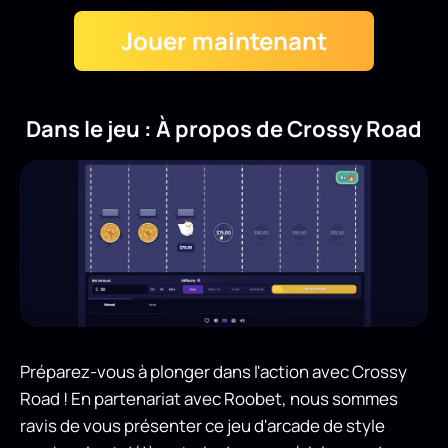
Jouer maintenant
Dans le jeu : À propos de Crossy Road
Préparez-vous à plonger dans l'action avec Crossy
Road ! En partenariat avec Roobet, nous sommes
ravis de vous présenter ce jeu d'arcade de style