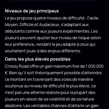
Niveaux de jeu principaux
Le jeu propose quatre niveaux de difficulté : Facile,
Moyen, Difficile et Audacieux, s'adaptant aux
débutants comme aux joueurs expérimentés. Les
joueurs peuvent ajuster leur niveau de risque selon
leur préférence, rendant le jeu adapté à ceux qui
souhaitent jouer à des enjeux différents.
Gains les plus élevés possibles
Crossy Road offre un gain maximum fixe de 1 000 000
€. Bien qu'il soit théoriquement possible d'atteindre
ce montant en traversant des voies de manière
soutenue au niveau de difficulté le plus élevé, ce
n'est pas une attente réaliste pour la plupart des
joueurs en raison de sa volatilité et de sa nature
aléatoire. Les véritables chances d'obtenir un gain