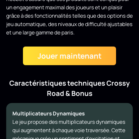
un engagement maximal des joueurs et un plaisir
grâce à des fonctionnalités telles que des options de
jeu automatique, des niveaux de difficulté ajustables
et une large gamme de paris.
Jouer maintenant
Caractéristiques techniques Crossy
Road & Bonus
Multiplicateurs Dynamiques
Le jeu propose des multiplicateurs dynamiques
qui augmentent à chaque voie traversée. Cette
mécanique crée un sentiment d'excitation et