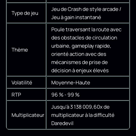
Crossy Road Jeu : Le Processus
Jeu de Crash de style arcade /
Type de jeu
Jeu à gain instantané
Niveaux de jeu principaux
Gains les plus élevés possibles
Poule traversant la route avec
Mise et financement minimum
des obstacles de circulation
Détails RTP et multiplicateur
urbaine, gameplay rapide,
Thème
Comment gagner de l'argent dans Crossy Road
orienté action avec des
Ouvrir le jeu de démonstration Crossy Road
mécanismes de prise de
Informations sur le logiciel mobile Crossy Road
décision à enjeux élevés
Vérification de la légitimité du fournisseur de
Volatilité
Moyenne-Haute
jeux Crossy Road
RTP
96 % - 99 %
FAQ
Jusqu'à 3 138 009,60x de
Multiplicateur
multiplicateur à la difficulté
Daredevil