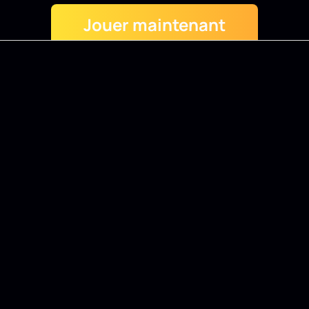
Jouer maintenant
Informations sur le logiciel mobile
Crossy Road
Le jeu Crossy Road a une interface fluide sur les
smartphones, avec des éléments tels que des
curseurs de mise et des boutons de retrait conçus
pour l'entrée tactile. La mise en page verticale
s'adapte bien au mode portrait.
L'expérience utilisateur de l'application mobile est
améliorée par ses ressources légères et ses
capacités de streaming, entraînant des temps de
chargement rapides typiques des récents titres de