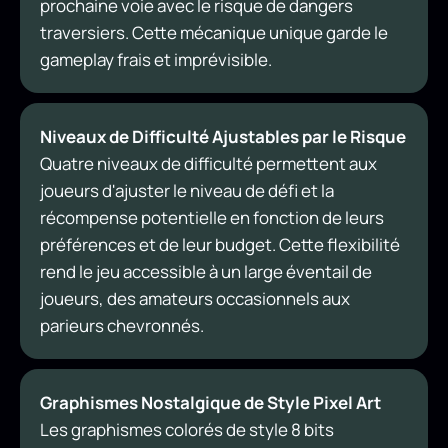
prochaine voie avec le risque de dangers
traversiers. Cette mécanique unique garde le
gameplay frais et imprévisible.
Niveaux de Difficulté Ajustables par le Risque
Quatre niveaux de difficulté permettent aux
joueurs d'ajuster le niveau de défi et la
récompense potentielle en fonction de leurs
préférences et de leur budget. Cette flexibilité
rend le jeu accessible à un large éventail de
joueurs, des amateurs occasionnels aux
parieurs chevronnés.
Graphismes Nostalgique de Style Pixel Art
Les graphismes colorés de style 8 bits