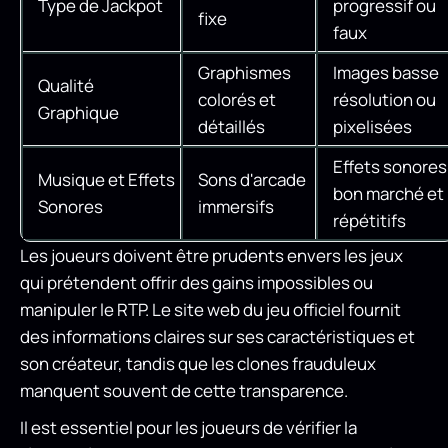
Type de Jackpot
progressif ou
fixe
faux
Graphismes
Images basse
Qualité
colorés et
résolution ou
Graphique
détaillés
pixelisées
Effets sonores
Musique et Effets
Sons d'arcade
bon marché et
Sonores
immersifs
répétitifs
Les joueurs doivent être prudents envers les jeux
qui prétendent offrir des gains impossibles ou
manipuler le RTP. Le site web du jeu officiel fournit
des informations claires sur ses caractéristiques et
son créateur, tandis que les clones frauduleux
manquent souvent de cette transparence.
Il est essentiel pour les joueurs de vérifier la