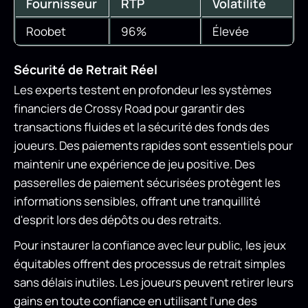
Fournisseur
RTP
Volatilité
Roobet
96%
Élevée
Sécurité de Retrait Réel
Les experts testent en profondeur les systèmes
financiers de Crossy Road pour garantir des
transactions fluides et la sécurité des fonds des
joueurs. Des paiements rapides sont essentiels pour
maintenir une expérience de jeu positive. Des
passerelles de paiement sécurisées protègent les
informations sensibles, offrant une tranquillité
d'esprit lors des dépôts ou des retraits.
Pour instaurer la confiance avec leur public, les jeux
équitables offrent des processus de retrait simples
sans délais inutiles. Les joueurs peuvent retirer leurs
gains en toute confiance en utilisant l'une des