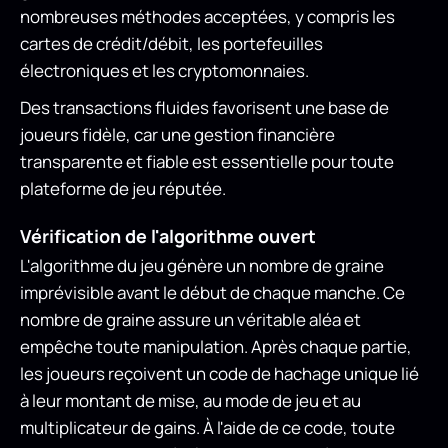
nombreuses méthodes acceptées, y compris les
cartes de crédit/débit, les portefeuilles
électroniques et les cryptomonnaies.
Des transactions fluides favorisent une base de
joueurs fidèle, car une gestion financière
transparente et fiable est essentielle pour toute
plateforme de jeu réputée.
Vérification de l'algorithme ouvert
L'algorithme du jeu génère un nombre de graine
imprévisible avant le début de chaque manche. Ce
nombre de graine assure un véritable aléa et
empêche toute manipulation. Après chaque partie,
les joueurs reçoivent un code de hachage unique lié
à leur montant de mise, au mode de jeu et au
multiplicateur de gains. À l'aide de ce code, toute