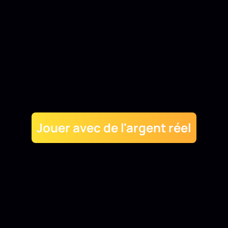
problèmes de jeu.
e-therapy : Propose des séances de thérapie en
ligne et des services de counseling spécialement
adaptés pour traiter les comportements de jeu
problématiques.
Équité Vérifiée de Crossy Road
Nos constatations d'audit confirment que Crossy
Jouer avec de l'argent réel
Road respecte les normes modernes d'équité, de
transparence et de fiabilité technique lorsqu'il est
accédé via des plateformes de jeu licenciées et
réglementées. Lors des tests, nous avons examiné
la stabilité du gameplay, la cohérence des
paiements, les systèmes de vérification
prouvablement équitables et les mesures de