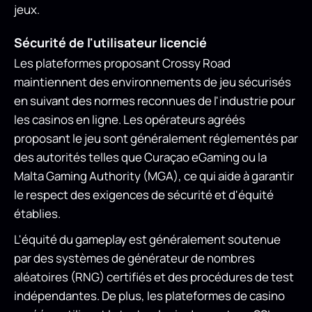
jeux.
Sécurité de l'utilisateur licencié
Les plateformes proposant Crossy Road
maintiennent des environnements de jeu sécurisés
en suivant des normes reconnues de l'industrie pour
les casinos en ligne. Les opérateurs agréés
proposant le jeu sont généralement réglementés par
des autorités telles que Curaçao eGaming ou la
Malta Gaming Authority (MGA), ce qui aide à garantir
le respect des exigences de sécurité et d'équité
établies.
L'équité du gameplay est généralement soutenue
par des systèmes de générateur de nombres
aléatoires (RNG) certifiés et des procédures de test
indépendantes. De plus, les plateformes de casino