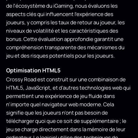
de l'écosystème du iGaming, nous évaluons les
aspects clés qui influencent l'expérience des
joueurs, y compris les taux de retour au joueur, les
niveaux de volatilité et les caractéristiques des
bonus. Cette évaluation approfondie garantit une
compréhension transparente des mécanismes du
jeu et des risques potentiels pour les joueurs.
Optimisation HTML5
Crossy Road est construit sur une combinaison de
HTML5, JavaScript, et d'autres technologies web qui
permettent une expérience de jeu fluide dans
n'importe quel navigateur web moderne. Cela
signifie que les joueurs n'ont pas besoin de
télécharger quoi que ce soit de supplémentaire ; le
jeu se charge directement dans la mémoire de leur
ordinateur. Le logiciel utilise des techniques de