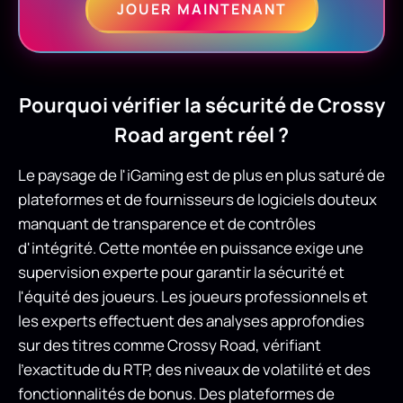
JOUER MAINTENANT
Pourquoi vérifier la sécurité de Crossy
Road argent réel ?
Le paysage de l'iGaming est de plus en plus saturé de
plateformes et de fournisseurs de logiciels douteux
manquant de transparence et de contrôles
d'intégrité. Cette montée en puissance exige une
supervision experte pour garantir la sécurité et
l'équité des joueurs. Les joueurs professionnels et
les experts effectuent des analyses approfondies
sur des titres comme Crossy Road, vérifiant
l'exactitude du RTP, des niveaux de volatilité et des
fonctionnalités de bonus. Des plateformes de